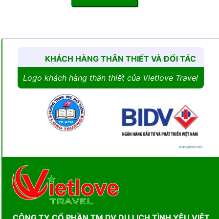
KHÁCH HÀNG THÂN THIẾT VÀ ĐỐI TÁC
Logo khách hàng thân thiết của Vietlove Travel
CÔNG TY CỔ PHẦN TM DV DU LỊCH TÌNH YÊU VIỆT