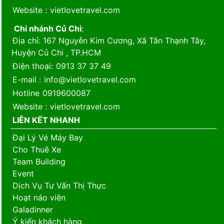
Website
:
vietlovetravel.com
Chi nhánh Củ Chi
:
Địa chỉ
: 167 Nguyễn Kim Cương, Xã Tân Thạnh Tây,
Huyện Củ Chi , TP.HCM
Điện thoại
:
0913 37 37 49
E-mail
:
info@vietlovetravel.com
Hotline
0919600087
Website
:
vietlovetravel.com
LIÊN KẾT NHANH
Đại Lý Vé Máy Bay
Cho Thuê Xe
Team Building
Event
Dịch Vụ Tư Vấn Thị Thực
Hoạt náo viên
Galadinner
Ý kiến khách hàng