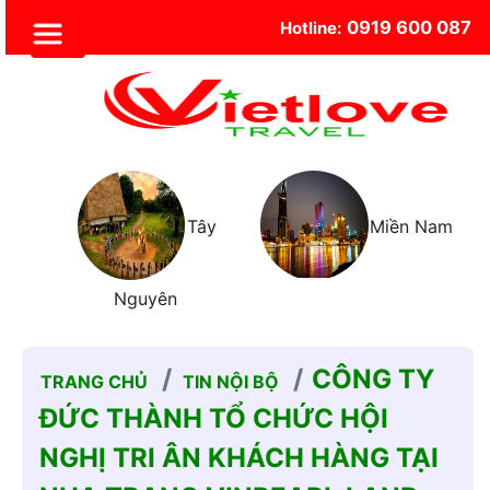
0919 600 087
Hotline:
Trung
Tây
Miền Nam
Nguyên
CÔNG TY
TRANG CHỦ
TIN NỘI BỘ
ĐỨC THÀNH TỔ CHỨC HỘI
NGHỊ TRI ÂN KHÁCH HÀNG TẠI