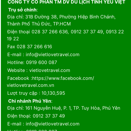
CÔNG TY CỔ PHẦN TM DV DU LỊCH TÌNH YÊU VIỆT
Trụ sở chính
:
Địa chỉ
: 31B Đường 38, Phường Hiệp Bình Chánh,
Thành Phố Thủ Đức, TP.HCM
Điện thoại
028 37 266 636
,
0912 37 37 49
,
0913 22
19 22
Fax
028 37 266 616
E-mail
:
info@vietlovetravel.com
Hotline
:
0919 600 087
Website
:
vietlovetravel.com
Facebook
:
https://www.facebook.com/
vietlovetravel.com.vn
Lượt truy cập
: 10,130,595
Chi nhánh Phú Yên
:
Địa chỉ
: 161 Nguyễn Huệ, P. 1, TP. Tuy Hòa, Phú Yên
Điện thoại
:
0912 37 37 49
E-mail
:
info@vietlovetravel.com