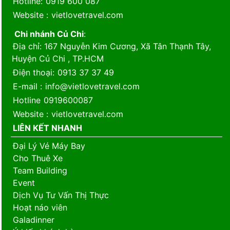
Hotline
:
0919 600 087
Website
:
vietlovetravel.com
Chi nhánh Củ Chi
:
Địa chỉ
: 167 Nguyễn Kim Cương, Xã Tân Thạnh Tây,
Huyện Củ Chi , TP.HCM
Điện thoại
:
0913 37 37 49
E-mail
:
info@vietlovetravel.com
Hotline
0919600087
Website
:
vietlovetravel.com
LIÊN KẾT NHANH
Đại Lý Vé Máy Bay
Cho Thuê Xe
Team Building
Event
Dịch Vụ Tư Vấn Thị Thực
Hoạt náo viên
Galadinner