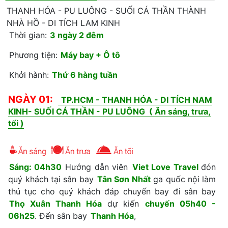
THANH HÓA - PU LUÔNG - SUỐI CÁ THẦN THÀNH
NHÀ HỒ - DI TÍCH LAM KINH
Thời gian:
3 ngày 2 đêm
Phương tiện:
Máy bay + Ô tô
Khởi hành:
Thứ 6 hàng tuần
NGÀY 01:
TP.HCM - THANH HÓA - DI TÍCH NAM
KINH- SUỐI CÁ THẦN - PU LUÔNG ( Ăn sáng, trưa,
tối )
Sáng: 04h30
Hướng dẫn viên
Viet Love Travel
đón
quý khách tại sân bay
Tân Sơn Nhất
ga quốc nội làm
thủ tục cho quý khách đáp chuyến bay đi sân bay
Thọ Xuân Thanh Hóa
dự kiến
chuyến 05h40 -
06h25
. Đến sân bay
Thanh Hóa
,