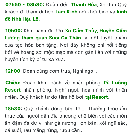
07h50 - 08h30:
Đoàn đến
Thanh Hóa
, Xe đón Quý
khách đi tham di tích
Lam Kinh
nơi khởi binh và
kinh
đô Nhà Hậu Lê.
10h00:
Khởi hành đi đến
Xã Cẩm Thủy, Huyện Cẩm
Lương tham quan Suối Cá Thần
là một tuyệt phẩm
của tạo hóa ban tặng. Nơi đây không chỉ nổi tiếng
bởi vẻ hoang sơ, mộc mạc mà còn gắn liền với những
huyền tích kỳ bí từ xa xưa.
12h00
: Đoàn dùng cơm trưa, Nghỉ ngơi .
Chiều:
Đoàn khởi hành về nhận phòng
Pù Luông
Resort
nhận phòng, Nghỉ ngơi, hòa mình với thiên
nhiên. Quý khách tự do tắm hồ bơi
tại Resort
.
18h30
: Quý khách dùng bữa tối… Thưởng thức ẩm
thực của người dân địa phương chế biến với các món
ăn đậm đà dư vị như gà nướng, lợn bản, xôi ngũ sắc,
cá suối, rau măng rừng, rượu cần…