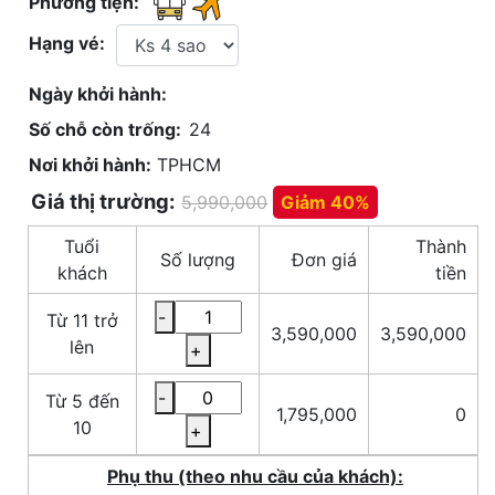
Phương tiện:
Hạng vé:
Ngày khởi hành:
Số chỗ còn trống:
24
Nơi khởi hành:
TPHCM
Giá thị trường:
5,990,000
Giảm 40%
Tuổi
Thành
Số lượng
Đơn giá
khách
tiền
-
Từ 11 trở
3,590,000
3,590,000
lên
+
-
Từ 5 đến
1,795,000
0
10
+
Phụ thu (theo nhu cầu của khách):