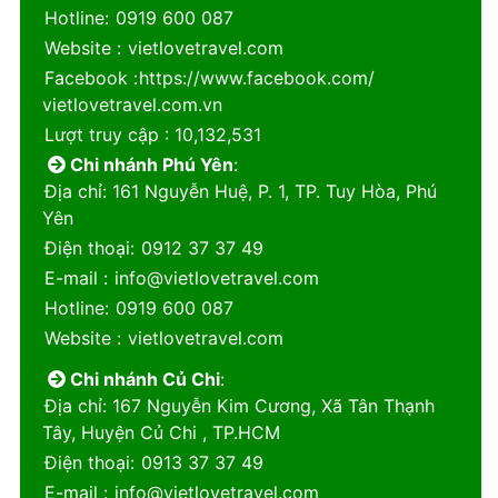
Hotline
:
0919 600 087
Website
:
vietlovetravel.com
Facebook
:
https://www.facebook.com/
vietlovetravel.com.vn
Lượt truy cập
: 10,132,531
Chi nhánh Phú Yên
:
Địa chỉ
: 161 Nguyễn Huệ, P. 1, TP. Tuy Hòa, Phú
Yên
Điện thoại
:
0912 37 37 49
E-mail
:
info@vietlovetravel.com
Hotline
:
0919 600 087
Website
:
vietlovetravel.com
Chi nhánh Củ Chi
:
Địa chỉ
: 167 Nguyễn Kim Cương, Xã Tân Thạnh
Tây, Huyện Củ Chi , TP.HCM
Điện thoại
:
0913 37 37 49
E-mail
:
info@vietlovetravel.com