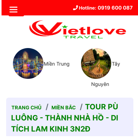
0919 600 087
Hotline:
c
Miền Trung
Tây
Nguyên
TOUR PÙ
TRANG CHỦ
MIỀN BẮC
LUÔNG - THÀNH NHÀ HỒ - DI
TÍCH LAM KINH 3N2Đ