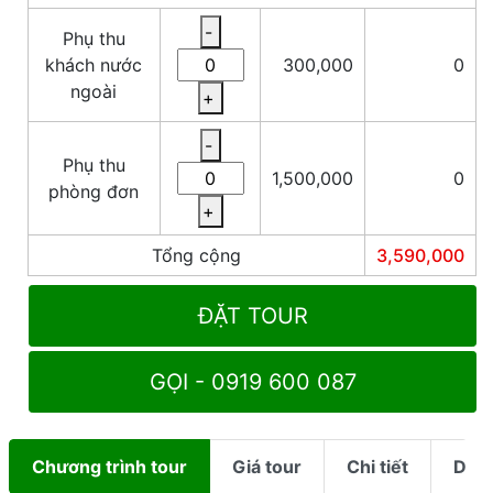
-
Phụ thu
khách nước
300,000
0
ngoài
+
-
Phụ thu
1,500,000
0
phòng đơn
+
Tổng cộng
3,590,000
ĐẶT TOUR
GỌI - 0919 600 087
Chương trình tour
Giá tour
Chi tiết
Dịch