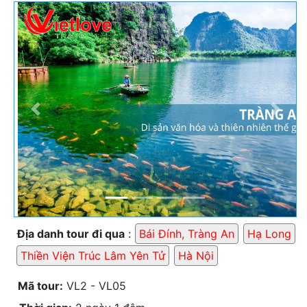
Previous
Next
Địa danh tour đi qua
:
Bái Đính, Tràng An
Hạ Long
Thiền Viện Trúc Lâm Yên Tử
Hà Nội
Mã tour:
VL2 - VL05