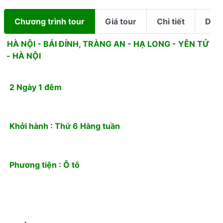
Chương trình tour
Giá tour
Chi tiết
Dịch
HÀ NỘI - BÁI ĐÍNH, TRÀNG AN - HẠ LONG - YÊN TỬ
- HÀ NỘI
2 Ngày 1 đêm
Khởi hành : Thứ 6 Hàng tuần
Phương tiện : Ô tô