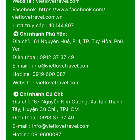
Website
:
vietlovetravel.com
Facebook
:
https://www.facebook.com/
vietlovetravel.com.vn
Lượt truy cập
: 10,144,807
Chi nhánh Phú Yên
:
Địa chỉ
: 161 Nguyễn Huệ, P. 1, TP. Tuy Hòa, Phú
Yên
Điện thoại
:
0912 37 37 49
E-mail
:
info@vietlovetravel.com
Hotline
:
0919 600 087
Website
:
vietlovetravel.com
Chi nhánh Củ Chi
:
Địa chỉ
: 167 Nguyễn Kim Cương, Xã Tân Thạnh
Tây, Huyện Củ Chi , TP.HCM
Điện thoại
:
0913 37 37 49
E-mail
:
info@vietlovetravel.com
Hotline
0919600087