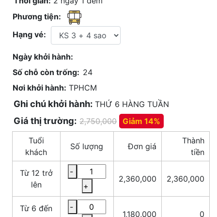
Thời gian:
2 ngày 1 đêm
Phương tiện:
Hạng vé:
Ngày khởi hành:
Số chỗ còn trống:
24
Nơi khởi hành:
TPHCM
Ghi chú khởi hành:
THỨ 6 HÀNG TUẦN
Giá thị trường:
2,750,000
Giảm 14%
Tuổi
Thành
Số lượng
Đơn giá
khách
tiền
-
Từ 12 trở
2,360,000
2,360,000
lên
+
-
Từ 6 đến
1,180,000
0