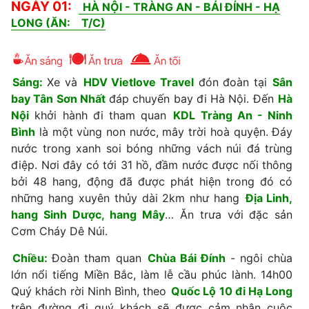
NGÀY 01:
HÀ NỘI - TRÀNG AN - BÁI ĐÍNH - HẠ
LONG (ĂN:
T/C)
Sáng:
Xe và
HDV Vietlove Travel
đón đoàn tại
Sân
bay Tân Sơn Nhất
đáp chuyến bay đi Hà Nội. Đến
Hà
Nội
khởi hành đi tham quan
KDL Tràng An - Ninh
Bình
là một vùng non nước, mây trời hoà quyện. Đáy
nước trong xanh soi bóng những vách núi đá trùng
điệp. Nơi đây có tới 31 hồ, đầm nước được nối thông
bởi 48 hang, động đã được phát hiện trong đó có
những hang xuyên thủy dài 2km như hang
Địa Linh,
hang Sinh Dược, hang Mây
… Ăn trưa với đặc sản
Cơm Cháy Dê Núi.
Chiều:
Đoàn tham quan
Chùa Bái Đính
- ngôi chùa
lớn nổi tiếng Miền Bắc, làm lễ cầu phúc lành. 14h00
Quý khách rời Ninh Bình, theo
Quốc Lộ 10 đi Hạ Long
trên đường đi quý khách sẽ được cảm nhận cuộc