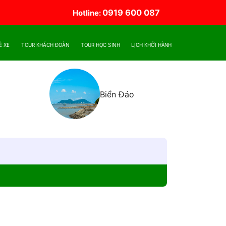
0919 600 087
Hotline:
Ê XE
TOUR KHÁCH ĐOÀN
TOUR HỌC SINH
LỊCH KHỞI HÀNH
Biển Đảo