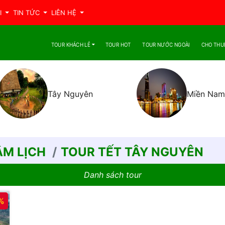
I
TIN TỨC
LIÊN HỆ
TOUR KHÁCH LẺ
TOUR HOT
TOUR NƯỚC NGOÀI
CHO THU
Tây Nguyên
Miền Nam
ÂM LỊCH
TOUR TẾT TÂY NGUYÊN
Danh sách tour
%