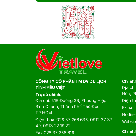
CÔNG TY CỔ PHẦN TM DV DU LỊCH
Chi nh
TÌNH YÊU VIỆT
Địa chỉ
Hòa, P
Trụ sở chính
:
Địa chỉ
: 31B Đường 38, Phường Hiệp
Điện th
Bình Chánh, Thành Phố Thủ Đức,
E-mail
TP.HCM
Hotline
Điện thoại
028 37 266 636
,
0912 37 37
Websit
49
,
0913 22 19 22
Chi nh
Fax
028 37 266 616