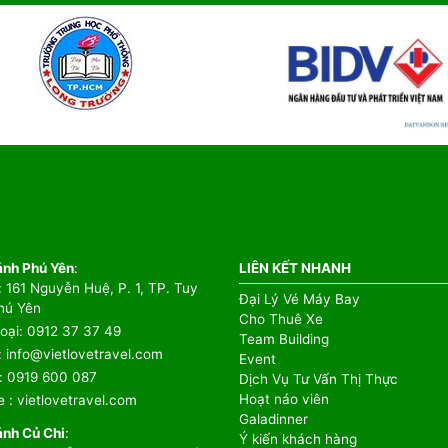
ánh Phú Yên
:
LIÊN KẾT NHANH
: 161 Nguyễn Huệ, P. 1, TP. Tuy
Đại Lý Vé Máy Bay
hú Yên
Cho Thuê Xe
oại
:
0912 37 37 49
Team Building
:
info@vietlovetravel.com
Event
:
0919 600 087
Dịch Vụ Tư Vấn Thị Thực
Hoạt náo viên
e
:
vietlovetravel.com
Galadinner
ánh Củ Chi
:
Ý kiến khách hàng